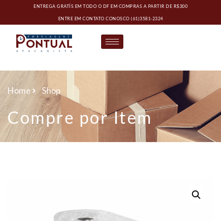
ENTREGA GRATÍS EM TODO O DF EM COMPRAS A PARTIR DE R$300
ENTRE EM CONTATO CONOSCO
(61)3581-2324
Home
Shop
Compre por Item