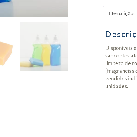
Descrição
Descri
Disponíveis e
sabonetes at
limpeza de ro
[fragrâncias 
vendidos ind
unidades.