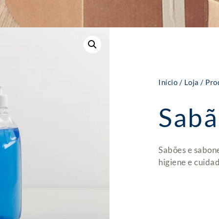
Início
/
Loja
/
Pro
Sabã
Sabões e sabone
higiene e cuidad