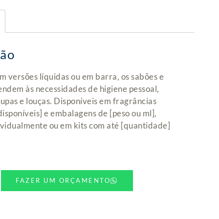
ção
m versões líquidas ou em barra, os sabões e
endem às necessidades de higiene pessoal,
upas e louças. Disponíveis em fragrâncias
disponíveis] e embalagens de [peso ou ml],
ividualmente ou em kits com até [quantidade]
FAZER UM ORÇAMENTO